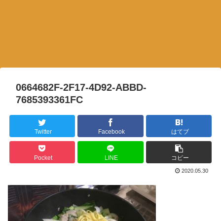
0664682F-2F17-4D92-ABBD-
7685393361FC
Twitter
Facebook
はてブ
Pocket
LINE
コピー
2020.05.30