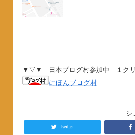
▼▽▼ 日本ブログ村参加中 １ク
にほんブログ村
シ
Twitter