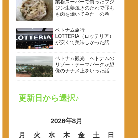
業務スーパーで買ったフジ
ジン生姜焼きのたれで豚も
も肉を焼いてみた！の巻
ベトナム旅行
LOTTERIA（ロッテリア）
が安くて美味しかった話
ベトナム観光 ベトナムの
リゾートテーマパークが想
像のナナメ上をいった話
更新日から選択♪
2026年8月
月
火
水
木
金
土
日