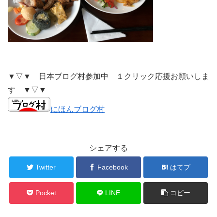
▼▽▼ 日本ブログ村参加中 １クリック応援お願いしま
す ▼▽▼
にほんブログ村
シェアする
Twitter
Facebook
はてブ
Pocket
LINE
コピー