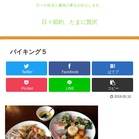
日々の生活と趣味の事をお伝えします。
日々節約、たまに贅沢
バイキング５
Twitter
Facebook
はてブ
Pocket
LINE
コピー
2019.05.10