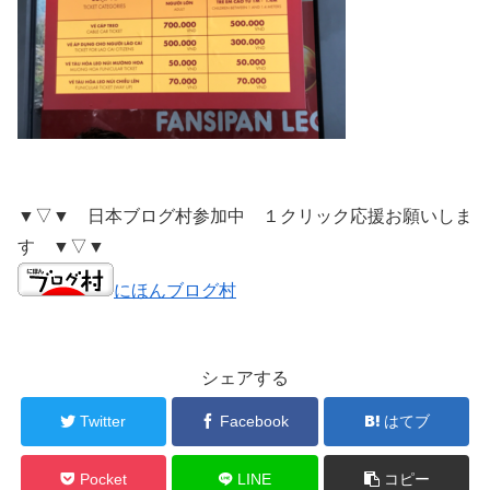
▼▽▼ 日本ブログ村参加中 １クリック応援お願いしま
す ▼▽▼
にほんブログ村
シェアする
Twitter
Facebook
はてブ
Pocket
LINE
コピー