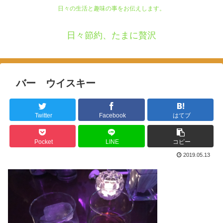
日々の生活と趣味の事をお伝えします。
日々節約、たまに贅沢
バー ウイスキー
Twitter
Facebook
はてブ
Pocket
LINE
コピー
2019.05.13