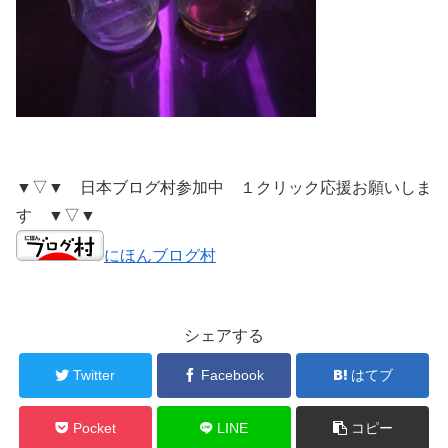
▼▽▼ 日本ブログ村参加中 １クリック応援お願いしま
す ▼▽▼
にほんブログ村
シェアする
Twitter
Facebook
はてブ
Pocket
LINE
コピー