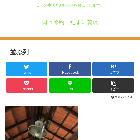
日々の生活と趣味の事をお伝えします。
日々節約、たまに贅沢
並ぶ列
Twitter
Facebook
はてブ
Pocket
LINE
コピー
2019.05.14