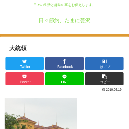
日々の生活と趣味の事をお伝えします。
日々節約、たまに贅沢
大統領
Twitter
Facebook
はてブ
Pocket
LINE
コピー
2019.05.19