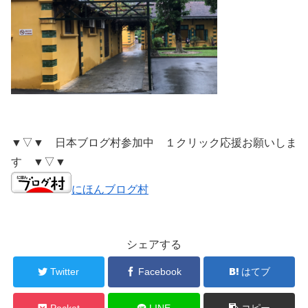
▼▽▼ 日本ブログ村参加中 １クリック応援お願いしま
す ▼▽▼
にほんブログ村
シェアする
Twitter
Facebook
はてブ
Pocket
LINE
コピー