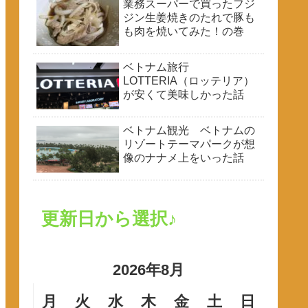
業務スーパーで買ったフジ
ジン生姜焼きのたれで豚も
も肉を焼いてみた！の巻
ベトナム旅行
LOTTERIA（ロッテリア）
が安くて美味しかった話
ベトナム観光 ベトナムの
リゾートテーマパークが想
像のナナメ上をいった話
更新日から選択♪
2026年8月
月
火
水
木
金
土
日