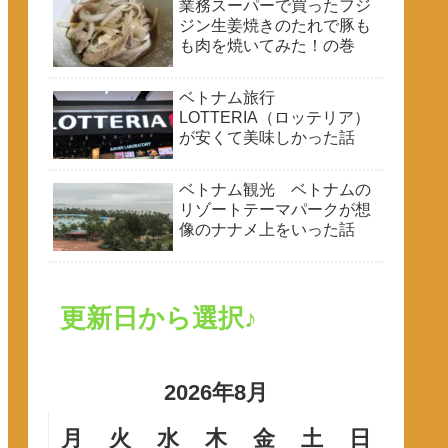
業務スーパーで買ったフジ
ジン生姜焼きのたれで豚も
も肉を焼いてみた！の巻
ベトナム旅行
LOTTERIA（ロッテリア）
が安くて美味しかった話
ベトナム観光 ベトナムの
リゾートテーマパークが想
像のナナメ上をいった話
更新日から選択♪
2026年8月
月
火
水
木
金
土
日