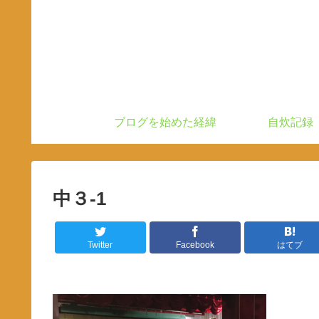
ブログを始めた経緯
自炊記録
中３-1
Twitter
Facebook
はてブ