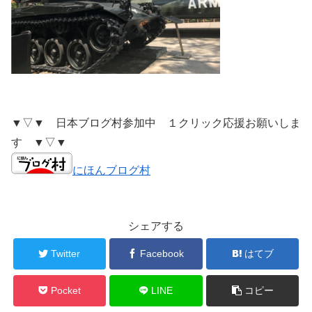
▼▽▼ 日本ブログ村参加中 １クリック応援お願いしま
す ▼▽▼
にほんブログ村
シェアする
Twitter
Facebook
はてブ
Pocket
LINE
コピー