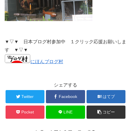
▼▽▼ 日本ブログ村参加中 １クリック応援お願いしま
す ▼▽▼
にほんブログ村
シェアする
Twitter
Facebook
はてブ
Pocket
LINE
コピー