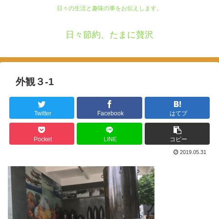
日々の生活と趣味の事をお伝えします。
日々節約、たまに贅沢
外観３-1
Twitter
Facebook
はてブ
Pocket
LINE
コピー
2019.05.31