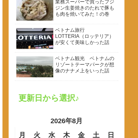
業務スーパーで買ったフジ
ジン生姜焼きのたれで豚も
も肉を焼いてみた！の巻
ベトナム旅行
LOTTERIA（ロッテリア）
が安くて美味しかった話
ベトナム観光 ベトナムの
リゾートテーマパークが想
像のナナメ上をいった話
更新日から選択♪
2026年8月
月
火
水
木
金
土
日