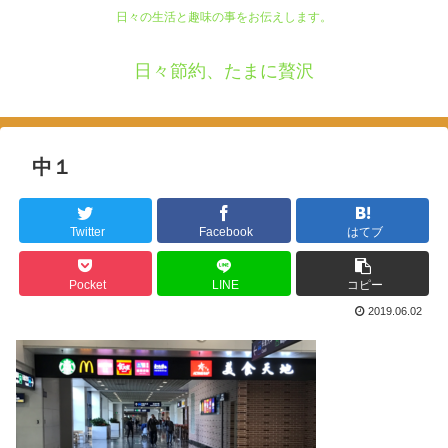
日々の生活と趣味の事をお伝えします。
日々節約、たまに贅沢
中１
Twitter
Facebook
はてブ
Pocket
LINE
コピー
2019.06.02