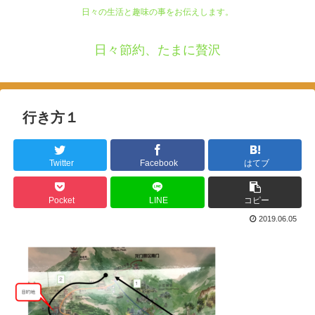
日々の生活と趣味の事をお伝えします。
日々節約、たまに贅沢
行き方１
Twitter
Facebook
はてブ
Pocket
LINE
コピー
2019.06.05