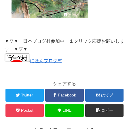
▼▽▼ 日本ブログ村参加中 １クリック応援お願いしま
す ▼▽▼
にほんブログ村
シェアする
Twitter
Facebook
はてブ
Pocket
LINE
コピー