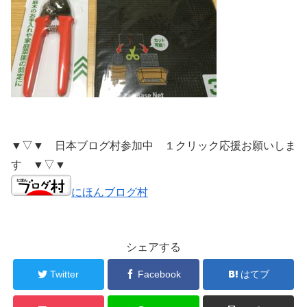
▼▽▼ 日本ブログ村参加中 １クリック応援お願いしま
す ▼▽▼
にほんブログ村
シェアする
Twitter
Facebook
はてブ