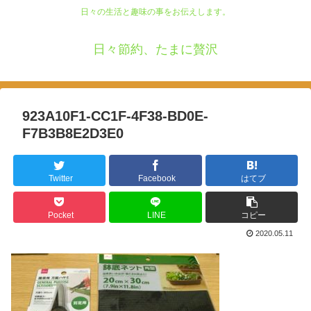
日々の生活と趣味の事をお伝えします。
日々節約、たまに贅沢
923A10F1-CC1F-4F38-BD0E-
F7B3B8E2D3E0
Twitter
Facebook
はてブ
Pocket
LINE
コピー
2020.05.11