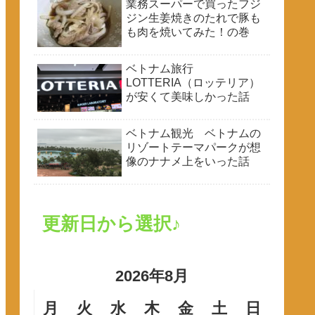
業務スーパーで買ったフジ
ジン生姜焼きのたれで豚も
も肉を焼いてみた！の巻
ベトナム旅行
LOTTERIA（ロッテリア）
が安くて美味しかった話
ベトナム観光 ベトナムの
リゾートテーマパークが想
像のナナメ上をいった話
更新日から選択♪
2026年8月
月
火
水
木
金
土
日