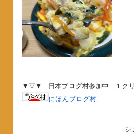
▼▽▼ 日本ブログ村参加中 １ク
にほんブログ村
シ