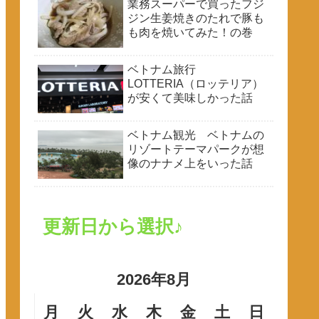
業務スーパーで買ったフジ
ジン生姜焼きのたれで豚も
も肉を焼いてみた！の巻
ベトナム旅行
LOTTERIA（ロッテリア）
が安くて美味しかった話
ベトナム観光 ベトナムの
リゾートテーマパークが想
像のナナメ上をいった話
更新日から選択♪
2026年8月
月
火
水
木
金
土
日