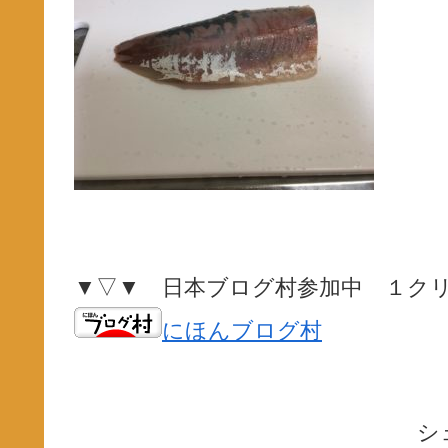
▼▽▼ 日本ブログ村参加中 １ク
にほんブログ村
シ