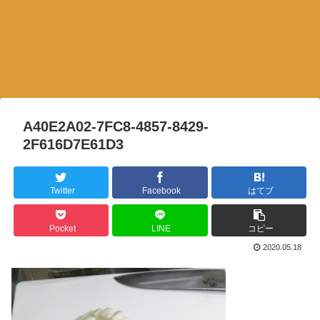
A40E2A02-7FC8-4857-8429-
2F616D7E61D3
Twitter
Facebook
はてブ
Pocket
LINE
コピー
2020.05.18