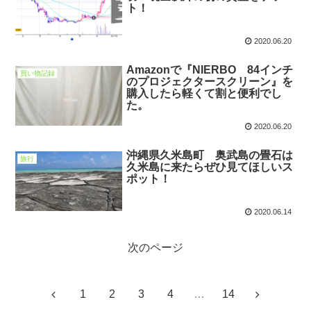
ト！
2020.06.20
Amazonで『NIERBO 84インチ
買い物記録
のプロジェクタースクリーン』を
購入したら軽くて割と便利でし
た。
2020.06.20
沖縄県久米島町 奥武島の畳石は
旅行
久米島に来たらぜひ見てほしいス
ポット！
2020.06.14
次のページ
1
2
3
4
…
14