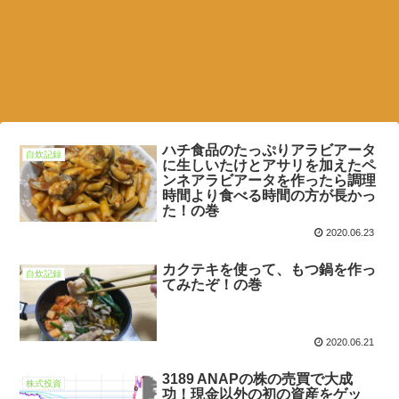
ハチ食品のたっぷりアラビアータ
自炊記録
に生しいたけとアサリを加えたペ
ンネアラビアータを作ったら調理
時間より食べる時間の方が長かっ
た！の巻
2020.06.23
カクテキを使って、もつ鍋を作っ
自炊記録
てみたぞ！の巻
2020.06.21
3189 ANAPの株の売買で大成
株式投資
功！現金以外の初の資産をゲッ