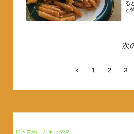
る
と慎
次
1
2
3
日々節約、たまに贅沢