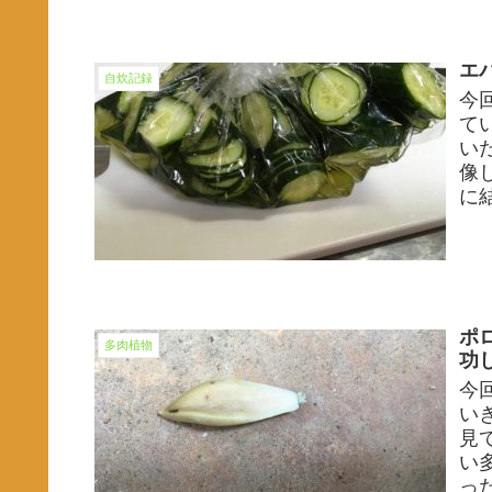
エ
自炊記録
今
て
い
像
に
ポ
多肉植物
功
今
い
見
い
っ