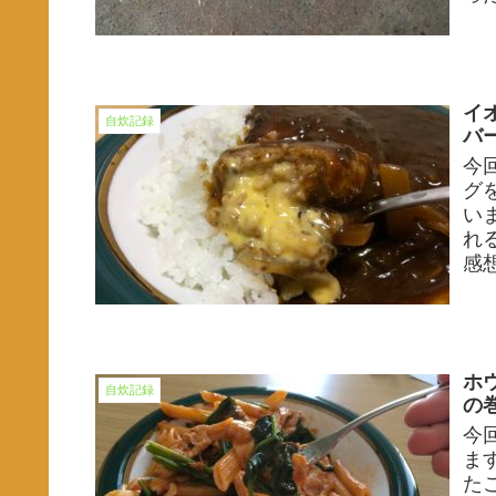
イ
自炊記録
バ
今
グ
い
れ
感
ホ
自炊記録
の
今
ま
た