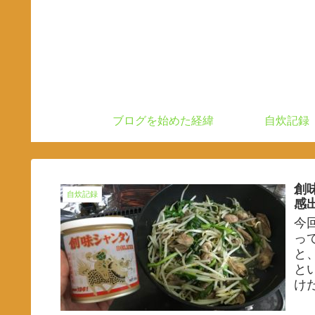
ブログを始めた経緯
自炊記録
創
自炊記録
感
今
っ
と
と
け