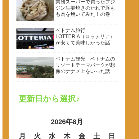
業務スーパーで買ったフジ
ジン生姜焼きのたれで豚も
も肉を焼いてみた！の巻
ベトナム旅行
LOTTERIA（ロッテリア）
が安くて美味しかった話
ベトナム観光 ベトナムの
リゾートテーマパークが想
像のナナメ上をいった話
更新日から選択♪
2026年8月
月
火
水
木
金
土
日