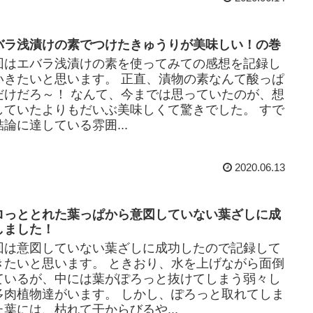
バラ浅漬けの素でつけたきゅうりが美味しい！の巻
回はエバラ浅漬けの素を使ってみての感想を記録し
いきたいと思います。 正直、漬物の素なんて酸っぱ
だけだろ～！ なんて、今までは思っていたのが、想
していたよりもだいぶ美味しくて驚きでした。 すで
結論に達している雰囲...
2020.06.13
ロっととれた葉っぱから意図していない葉ざしに成
しました！
回は意図していない葉ざしに成功したので記録して
きたいと思います。 ときおり、水を上げながら面倒
ているが、中には葉がぽろっと抜けてしまう弱々し
多肉植物達がいます。 しかし、ぽろっと取れてしま
た葉には、枯れて干からびるや...