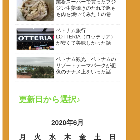
業務スーパーで買ったフジ
ジン生姜焼きのたれで豚も
も肉を焼いてみた！の巻
ベトナム旅行
LOTTERIA（ロッテリア）
が安くて美味しかった話
ベトナム観光 ベトナムの
リゾートテーマパークが想
像のナナメ上をいった話
更新日から選択♪
2020年6月
月
火
水
木
金
土
日