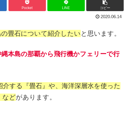
Pocket
LINE
コピー
2020.06.14
島の畳石について紹介したい
と思います。
沖縄本島の
那覇
から飛行機かフェリーで行
紹介する『畳石』や、海洋深層水を使った
』など
があります。